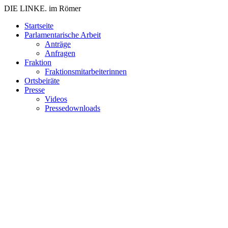
DIE LINKE. im Römer
Zum
Startseite
Inhalt
Parlamentarische Arbeit
springen
Anträge
Anfragen
Fraktion
Fraktionsmitarbeiterinnen
Ortsbeiräte
Presse
Videos
Pressedownloads