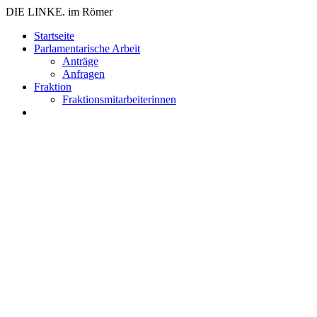
DIE LINKE. im Römer
Zum
Startseite
Inhalt
Parlamentarische Arbeit
springen
Anträge
Anfragen
Fraktion
Fraktionsmitarbeiterinnen