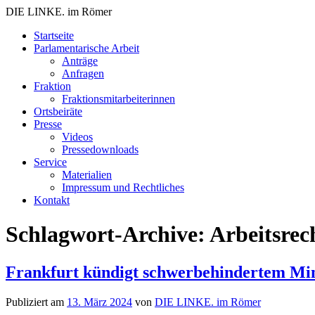
DIE LINKE. im Römer
Zum
Startseite
Inhalt
Parlamentarische Arbeit
springen
Anträge
Anfragen
Fraktion
Fraktionsmitarbeiterinnen
Ortsbeiräte
Presse
Videos
Pressedownloads
Service
Materialien
Impressum und Rechtliches
Kontakt
Schlagwort-Archive:
Arbeitsrec
Frankfurt kündigt schwerbehindertem Mi
Publiziert am
13. März 2024
von
DIE LINKE. im Römer