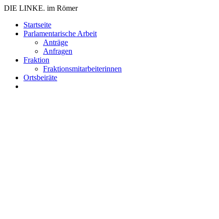
DIE LINKE. im Römer
Zum
Startseite
Inhalt
Parlamentarische Arbeit
springen
Anträge
Anfragen
Fraktion
Fraktionsmitarbeiterinnen
Ortsbeiräte